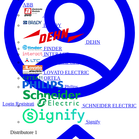
ABB
AVE
BRADY
DEHN
FINDER
INTERACT
La Triveneta Cavi
LOVATO ELECTRIC
ORTEA
Philips
Login
Registrati
SCHNEIDER ELECTRIC
Signify
Distributore
1