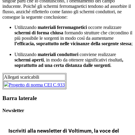
singole parti che lo costituiscono, l’orientamento del campo
inducente. Poiché gli schermi ferromagnetici tendono ad assorbire il
flusso, anziché rifletterlo come fanno gli schermi conduttori, ne
consegue la seguente conclusione:
Utilizzando
materiali ferromagnetici
occorre realizzare
schermi di forma chiusa
formando strutture che circondino il
più possibile le sorgenti in modo così da aumentarne
l’efficacia, soprattutto nelle vicinanze della sorgente stessa
;
Utilizzando
materiali conduttori
conviene realizzare
schermi aperti
, in modo da ottenere significativi risultati
,
soprattutto ad una certa distanza dalle sorgenti
.
Allegati scaricabili
Progetto di norma CEI C.933
Barra laterale
Newsletter
Iscriviti alla newsletter di Voltimum, la voce del