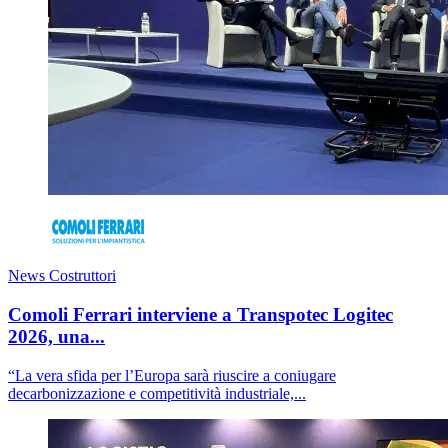
News Costruttori
Comoli Ferrari interviene a Transpotec Logitec
2026, una...
“La vera sfida per l’Europa sarà riuscire a coniugare
decarbonizzazione e competitività industriale,...