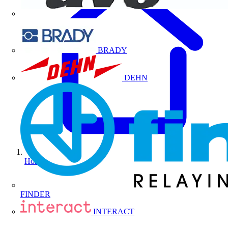
BRADY
DEHN
Home
FINDER
INTERACT