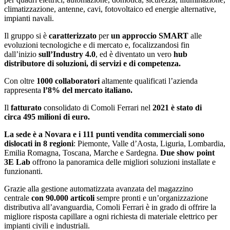
climatizzazione, antenne, cavi, fotovoltaico ed energie alternative,
impianti navali.
Il gruppo si è
caratterizzato
per
un approccio SMART
alle
evoluzioni tecnologiche e di mercato e, focalizzandosi fin
dall’inizio
sull’Industry 4.0
, ed è diventato un vero
hub
distributore di soluzioni, di servizi e di competenza.
Con oltre
1000 collaboratori
altamente qualificati l’azienda
rappresenta
l’8% del mercato italiano.
Il
fatturato
consolidato di Comoli Ferrari nel
2021 è stato di
circa 495 milioni di euro.
La sede è a Novara e i 111 punti vendita commerciali sono
dislocati in 8 regioni
: Piemonte, Valle d’Aosta, Liguria, Lombardia,
Emilia Romagna, Toscana, Marche e Sardegna.
Due show point
3E Lab
offrono la panoramica delle migliori soluzioni installate e
funzionanti.
Grazie alla gestione automatizzata avanzata del magazzino
centrale
con 90.000 articoli
sempre pronti e un’organizzazione
distributiva all’avanguardia, Comoli Ferrari è in grado di offrire la
migliore risposta capillare a ogni richiesta di materiale elettrico per
impianti civili e industriali.