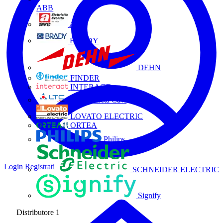
ABB
AVE
BRADY
DEHN
FINDER
INTERACT
La Triveneta Cavi
LOVATO ELECTRIC
ORTEA
Philips
Login
Registrati
SCHNEIDER ELECTRIC
Signify
Distributore
1