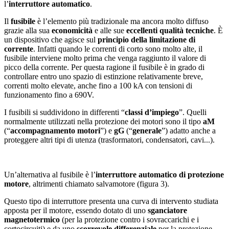
l’
interruttore automatico
.
Il
fusibile
è l’elemento più tradizionale ma ancora molto diffuso
grazie alla sua
economicità
e alle sue
eccellenti qualità tecniche
. È
un dispositivo che agisce sul
principio della limitazione di
corrente
. Infatti quando le correnti di corto sono molto alte, il
fusibile interviene molto prima che venga raggiunto il valore di
picco della corrente. Per questa ragione il fusibile è in grado di
controllare entro uno spazio di estinzione relativamente breve,
correnti molto elevate, anche fino a 100 kA con tensioni di
funzionamento fino a 690V.
I fusibili si suddividono in differenti “
classi d’impiego
”. Quelli
normalmente utilizzati nella protezione dei motori sono il tipo
aM
(“
accompagnamento motori
”) e
gG
(“
generale
”) adatto anche a
proteggere altri tipi di utenza (trasformatori, condensatori, cavi...).
Un’alternativa al fusibile è l’
interruttore automatico di protezione
motore
, altrimenti chiamato salvamotore (figura 3).
Questo tipo di interruttore presenta una curva di intervento studiata
apposta per il motore, essendo dotato di uno
sganciatore
magnetotermico
(per la protezione contro i sovraccarichi e i
cortocircuiti) e da uno
scorrevole differenziale
per la protezione