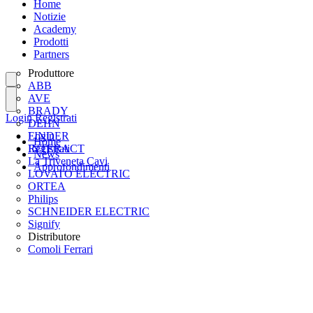
Home
Notizie
Academy
Prodotti
Partners
Produttore
ABB
AVE
BRADY
Login
Registrati
DEHN
FINDER
Login
Home
INTERACT
Registrati
News
La Triveneta Cavi
Approfondimenti
LOVATO ELECTRIC
ORTEA
Philips
SCHNEIDER ELECTRIC
Signify
Distributore
Comoli Ferrari