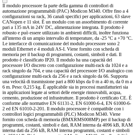
Il modulo processore fa parte della gamma di controllori di
automazione programmabili (PAC) Modicon M340. Offre fino a 4
configurazioni su rack, 36 canali specifici per applicazioni, 63 slave
CANopen e 11 slot. È un modulo con un assorbimento di corrente
pari a 135 mA in 24V DC, alimentazione integrata. Il prodotto è
robusto e può essere utilizzato in ambienti difficili, inoltre funziona
all'interno di un ampio intervallo di temperature, da -25 °C a +70 °C.
Le interfacce di comunicazione del modulo processore sono 2
moduli Ethernet e 4 moduli AS-I. Viene fornito con scheda di
memoria per il backup di programmi, costanti, simboli e dati. Il
prodotto è classificato IP20. Il modulo ha una capacità del
processore I/O discreto con configurazione multi-rack da 1024 e a
rack singolo da 704, e una capacità del processore I/O analogico con
configurazione multi-rack da 256 e a rack singolo da 66. Supporta
una velocità di trasmissione pari a 800 kbps da 0 m a 40 m, da 0 m a
6 m. Peso: 0,215 kg. È applicabile sia in processi manifatturieri sia
in applicazioni legate ai settori delle energie rinnovabili, acqua,
cemento, produzione ed infrastrutture. Il prodotto è certificato CE. È
conforme alle normative EN 61131-2, EN 61000-6-4, EN 61000-6-
2 ed EN 61010-2-201. Il modulo processore è compatibile con i
controllori logici programmabili (PLC) Modicon M340. Viene
fornito con scheda di memoria (BMXRMS008MP) per il backup di
programmi, costanti, simboli e dati, RAM interna da 4096 kB, RAM
interna dati da 256 kB, RAM interna programmi, costanti e simboli