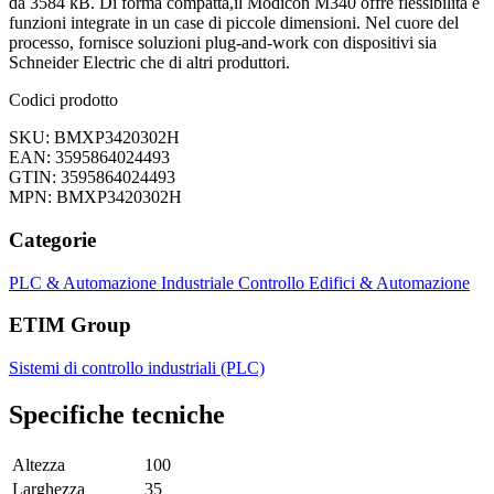
da 3584 kB. Di forma compatta,il Modicon M340 offre flessibilità e
funzioni integrate in un case di piccole dimensioni. Nel cuore del
processo, fornisce soluzioni plug-and-work con dispositivi sia
Schneider Electric che di altri produttori.
Codici prodotto
SKU: BMXP3420302H
EAN: 3595864024493
GTIN: 3595864024493
MPN: BMXP3420302H
Categorie
PLC & Automazione Industriale
Controllo Edifici & Automazione
ETIM Group
Sistemi di controllo industriali (PLC)
Specifiche tecniche
Altezza
100
Larghezza
35