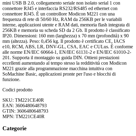
mini USB B 2.0, collegamento seriale non isolato serial 1 con
connettore RJ45 e interfaccia RS232/RS485 ed ethernet con
connettore RJ45. È un controllore Modicon M221 con una
frequenza di rete di 50/60 Hz, RAM da 256KB per le variabili
interne, applicazioni utente e RAM dati, memoria flash integrata di
256KB e memoria su scheda SD da 2 Gb. Il prodotto è classificato
IP20. Dimensioni: 160 mm (larghezza) x 70 mm (profondità) x 90
mm (altezza). Peso: 0,456 kg. Il prodotto è certificato CE, IACS
e10, RCM, ABS, LR, DNV-GL, CSA, EAC e CULus. È conforme
alle norme EN/IEC 60664-1, EN/IEC 61131-2 e EN/IEC 61010-2-
201. Supporta il montaggio su guida DIN. Ottieni prestazioni
eccellenti aumentando al tempo stesso la redditività con Modicon
M221 grazie alla programmazione macchina intuitiva con
SoMachine Basic, applicazioni pronte per l'uso e blocchi di
funzione.
Codici prodotto
SKU: TM221CE40R
EAN: 3606480648793
GTIN: 3606480648793
MPN: TM221CE40R
Categorie