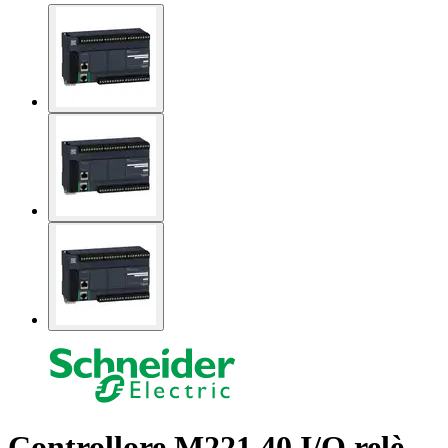
Controllore M221 40 I/O relè,