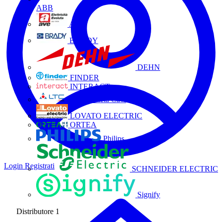
ABB
AVE
BRADY
DEHN
FINDER
INTERACT
La Triveneta Cavi
LOVATO ELECTRIC
ORTEA
Philips
Login
Registrati
SCHNEIDER ELECTRIC
Signify
Distributore
1