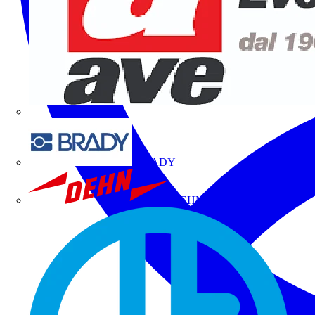
BRADY
DEHN