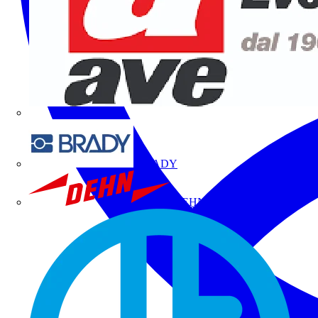
BRADY
DEHN