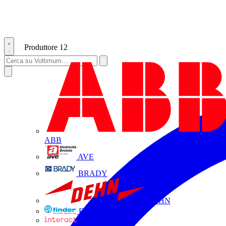
Produttore
12
ABB
AVE
BRADY
DEHN
FINDER
INTERACT