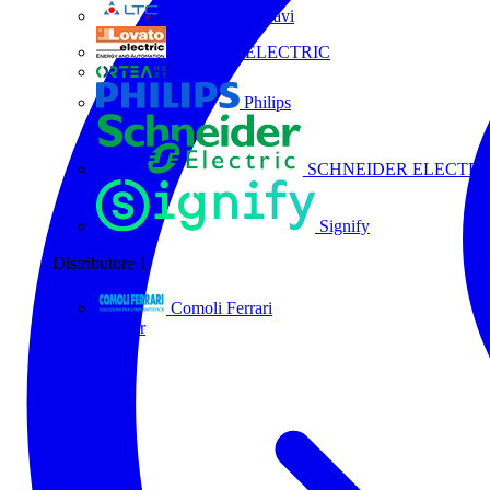
La Triveneta Cavi
LOVATO ELECTRIC
ORTEA
Philips
SCHNEIDER ELECTRI
Signify
Distributore
1
Comoli Ferrari
Tutti i partner