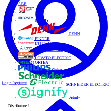
ABB
AVE
BRADY
DEHN
FINDER
INTERACT
La Triveneta Cavi
LOVATO ELECTRIC
ORTEA
Philips
Login
Registrati
SCHNEIDER ELECTRIC
Signify
Distributore
1