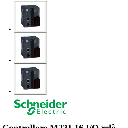
Controllore M221 16 I/O relè,