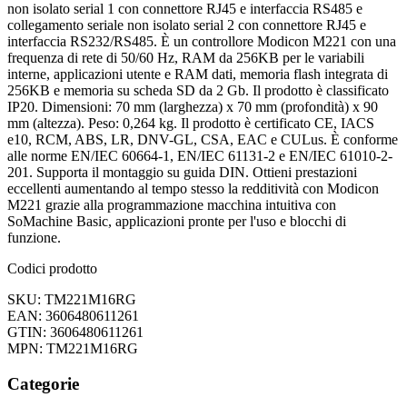
non isolato serial 1 con connettore RJ45 e interfaccia RS485 e
collegamento seriale non isolato serial 2 con connettore RJ45 e
interfaccia RS232/RS485. È un controllore Modicon M221 con una
frequenza di rete di 50/60 Hz, RAM da 256KB per le variabili
interne, applicazioni utente e RAM dati, memoria flash integrata di
256KB e memoria su scheda SD da 2 Gb. Il prodotto è classificato
IP20. Dimensioni: 70 mm (larghezza) x 70 mm (profondità) x 90
mm (altezza). Peso: 0,264 kg. Il prodotto è certificato CE, IACS
e10, RCM, ABS, LR, DNV-GL, CSA, EAC e CULus. È conforme
alle norme EN/IEC 60664-1, EN/IEC 61131-2 e EN/IEC 61010-2-
201. Supporta il montaggio su guida DIN. Ottieni prestazioni
eccellenti aumentando al tempo stesso la redditività con Modicon
M221 grazie alla programmazione macchina intuitiva con
SoMachine Basic, applicazioni pronte per l'uso e blocchi di
funzione.
Codici prodotto
SKU: TM221M16RG
EAN: 3606480611261
GTIN: 3606480611261
MPN: TM221M16RG
Categorie