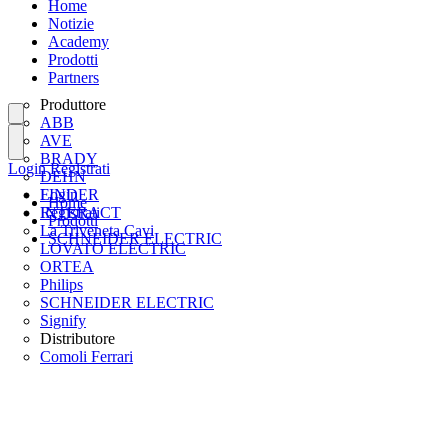
Home
Notizie
Academy
Prodotti
Partners
Produttore
ABB
AVE
BRADY
Login
Registrati
DEHN
FINDER
Login
Home
INTERACT
Registrati
Prodotti
La Triveneta Cavi
SCHNEIDER ELECTRIC
LOVATO ELECTRIC
ORTEA
Philips
SCHNEIDER ELECTRIC
Signify
Distributore
Comoli Ferrari