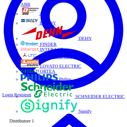
ABB
AVE
BRADY
DEHN
FINDER
INTERACT
La Triveneta Cavi
LOVATO ELECTRIC
ORTEA
Philips
Login
Registrati
SCHNEIDER ELECTRIC
Signify
Distributore
1