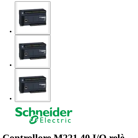
Controllore M221 40 I/O relè