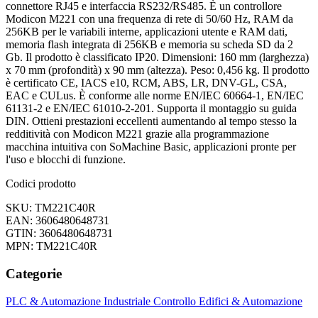
connettore RJ45 e interfaccia RS232/RS485. È un controllore
Modicon M221 con una frequenza di rete di 50/60 Hz, RAM da
256KB per le variabili interne, applicazioni utente e RAM dati,
memoria flash integrata di 256KB e memoria su scheda SD da 2
Gb. Il prodotto è classificato IP20. Dimensioni: 160 mm (larghezza)
x 70 mm (profondità) x 90 mm (altezza). Peso: 0,456 kg. Il prodotto
è certificato CE, IACS e10, RCM, ABS, LR, DNV-GL, CSA,
EAC e CULus. È conforme alle norme EN/IEC 60664-1, EN/IEC
61131-2 e EN/IEC 61010-2-201. Supporta il montaggio su guida
DIN. Ottieni prestazioni eccellenti aumentando al tempo stesso la
redditività con Modicon M221 grazie alla programmazione
macchina intuitiva con SoMachine Basic, applicazioni pronte per
l'uso e blocchi di funzione.
Codici prodotto
SKU: TM221C40R
EAN: 3606480648731
GTIN: 3606480648731
MPN: TM221C40R
Categorie
PLC & Automazione Industriale
Controllo Edifici & Automazione