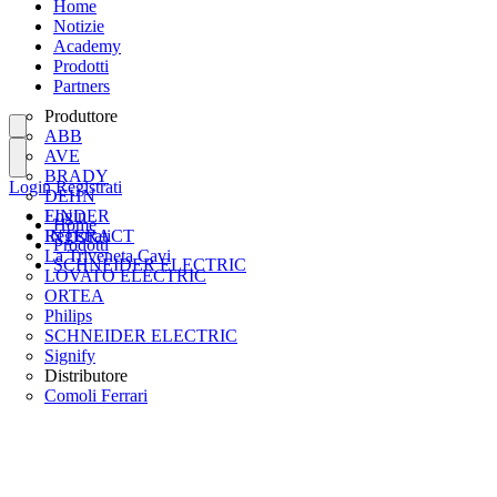
Home
Notizie
Academy
Prodotti
Partners
Produttore
ABB
AVE
BRADY
Login
Registrati
DEHN
FINDER
Login
Home
INTERACT
Registrati
Prodotti
La Triveneta Cavi
SCHNEIDER ELECTRIC
LOVATO ELECTRIC
ORTEA
Philips
SCHNEIDER ELECTRIC
Signify
Distributore
Comoli Ferrari