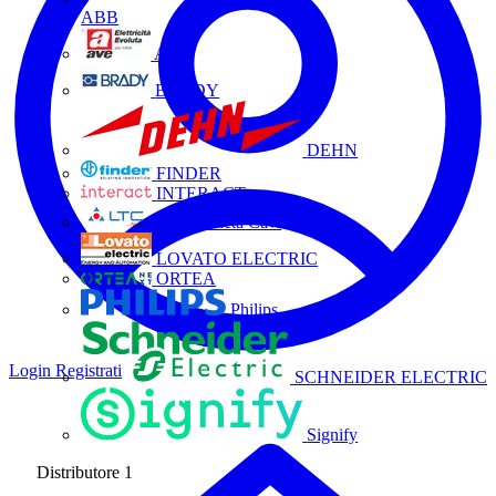
ABB
AVE
BRADY
DEHN
FINDER
INTERACT
La Triveneta Cavi
LOVATO ELECTRIC
ORTEA
Philips
Login
Registrati
SCHNEIDER ELECTRIC
Signify
Distributore
1