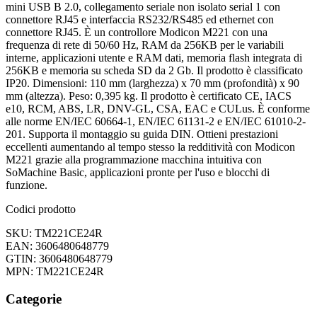
mini USB B 2.0, collegamento seriale non isolato serial 1 con
connettore RJ45 e interfaccia RS232/RS485 ed ethernet con
connettore RJ45. È un controllore Modicon M221 con una
frequenza di rete di 50/60 Hz, RAM da 256KB per le variabili
interne, applicazioni utente e RAM dati, memoria flash integrata di
256KB e memoria su scheda SD da 2 Gb. Il prodotto è classificato
IP20. Dimensioni: 110 mm (larghezza) x 70 mm (profondità) x 90
mm (altezza). Peso: 0,395 kg. Il prodotto è certificato CE, IACS
e10, RCM, ABS, LR, DNV-GL, CSA, EAC e CULus. È conforme
alle norme EN/IEC 60664-1, EN/IEC 61131-2 e EN/IEC 61010-2-
201. Supporta il montaggio su guida DIN. Ottieni prestazioni
eccellenti aumentando al tempo stesso la redditività con Modicon
M221 grazie alla programmazione macchina intuitiva con
SoMachine Basic, applicazioni pronte per l'uso e blocchi di
funzione.
Codici prodotto
SKU: TM221CE24R
EAN: 3606480648779
GTIN: 3606480648779
MPN: TM221CE24R
Categorie