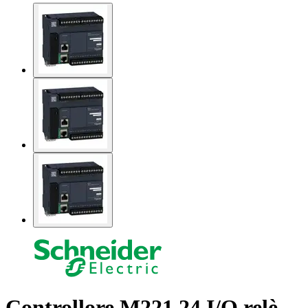
Controllore M221 24 I/O relè,