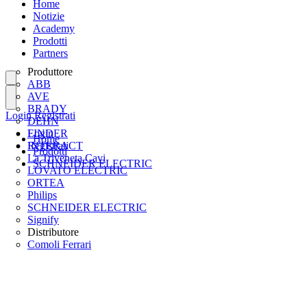
Home
Notizie
Academy
Prodotti
Partners
Produttore
ABB
AVE
BRADY
Login
Registrati
DEHN
FINDER
Login
Home
INTERACT
Registrati
Prodotti
La Triveneta Cavi
SCHNEIDER ELECTRIC
LOVATO ELECTRIC
ORTEA
Philips
SCHNEIDER ELECTRIC
Signify
Distributore
Comoli Ferrari