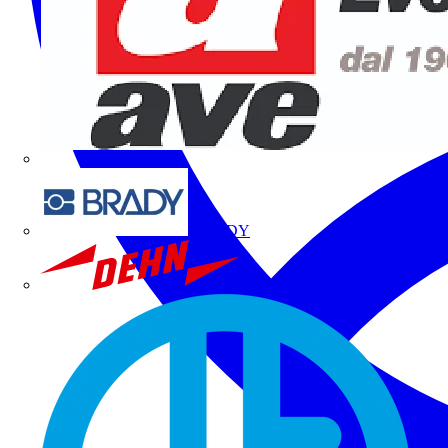
BRADY
DEHN