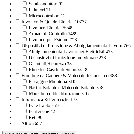
Semiconduttori
92
Induttori
71
Microcontrollori
12
Involucri & Quadri Elettrici
10777
Involucri Elettrici
5948
Armadi di Controllo
5489
Involucri per Esterno
753
Dispositivi di Protezione & Abbigliamento da Lavoro
766
Abbigliamento da Lavoro per Elettricisti
453
Dispositivi di Protezione Individuale
273
Guanti di Sicurezza
38
Elmetti e Caschi di Sicurezza
8
Forniture da Cantiere & Materiali di Consumo
988
Fissaggi e Minuteria
310
Nastro Isolante e Materiale Isolante
358
Marcatura e Identificazione
316
Informatica & Periferiche
178
PC e Laptop
59
Periferiche
42
Reti
99
Altro
2657