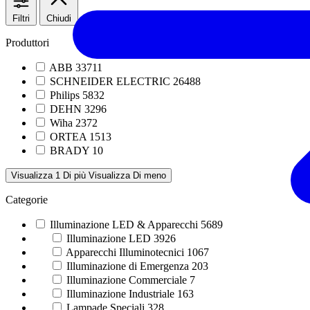
Filtri
Chiudi
Produttori
ABB
33711
SCHNEIDER ELECTRIC
26488
Philips
5832
DEHN
3296
Wiha
2372
ORTEA
1513
BRADY
10
Visualizza 1 Di più
Visualizza Di meno
Categorie
Illuminazione LED & Apparecchi
5689
Illuminazione LED
3926
Apparecchi Illuminotecnici
1067
Illuminazione di Emergenza
203
Illuminazione Commerciale
7
Illuminazione Industriale
163
Lampade Speciali
328