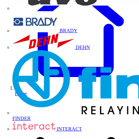
BRADY
DEHN
Home
FINDER
INTERACT