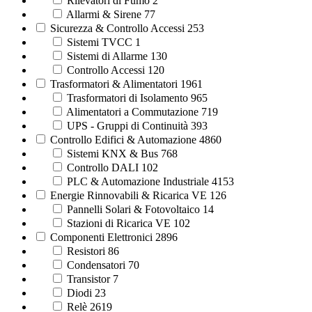
Rilevatori di Fumo
2
Allarmi & Sirene
77
Sicurezza & Controllo Accessi
253
Sistemi TVCC
1
Sistemi di Allarme
130
Controllo Accessi
120
Trasformatori & Alimentatori
1961
Trasformatori di Isolamento
965
Alimentatori a Commutazione
719
UPS - Gruppi di Continuità
393
Controllo Edifici & Automazione
4860
Sistemi KNX & Bus
768
Controllo DALI
102
PLC & Automazione Industriale
4153
Energie Rinnovabili & Ricarica VE
126
Pannelli Solari & Fotovoltaico
14
Stazioni di Ricarica VE
102
Componenti Elettronici
2896
Resistori
86
Condensatori
70
Transistor
7
Diodi
23
Relè
2619