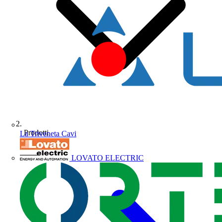
Prodotti
La Triveneta Cavi
LOVATO ELECTRIC