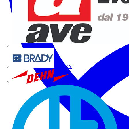
BRADY
DEHN