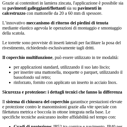
Grazie ai contenitori in lamiera zincata, l'applicazione è possibile sia
su
pavimenti galleggianti/flottanti
sia su
pavimenti in
calcestruzzo
con mattonelle da 20 a 60 mm di spessore.
L’innovativo
meccanismo di ritorno dei piedini di tenuta
mediante elastico agevola le operazioni di montaggio e smontaggio
della scatola.
Le torrette sono provviste di inserti laterali per facilitare la posa del
rivestimento, richiedendo esclusivamente tagli dritti.
Il coperchio multifunzione
, può essere utilizzato in tre modalità:
per applicazioni standard, utilizzando il suo lato liscio;
per inserire una mattonella, moquette o parquet, utilizzando il
bassofondo sul retro;
rinforzato, fornito con applicato un inserto in acciaio Inox.
Sicurezza e protezione: i dettagli tecnici che fanno la differenza
Il
sistema di chiusura del coperchio
garantisce prestazioni elevate
e protezione contro le manomissioni grazie alla vite speciale con
filettatura metrica e boccola in ottone integrata nella base. Le
specifiche tecniche assicurano inoltre affidabilità nel tempo con:
Gradi di protezione
: IP52 tra cornice e pavimento, IP40 per