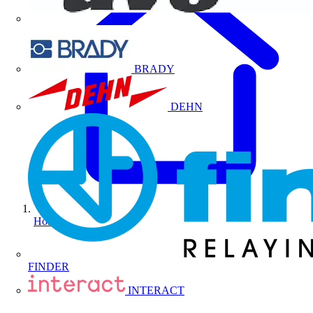
BRADY
DEHN
Home
FINDER
INTERACT