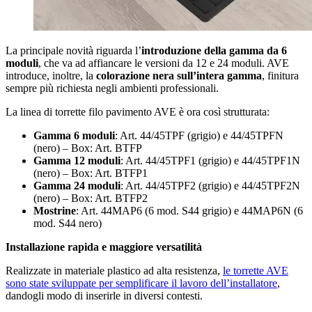
La principale novità riguarda l’
introduzione della gamma da 6
moduli
, che va ad affiancare le versioni da 12 e 24 moduli. AVE
introduce, inoltre, la
colorazione nera sull’intera gamma
, finitura
sempre più richiesta negli ambienti professionali.
La linea di torrette filo pavimento AVE è ora così strutturata:
Gamma 6 moduli
: Art. 44/45TPF (grigio) e 44/45TPFN
(nero) – Box: Art. BTFP
Gamma 12 moduli
: Art. 44/45TPF1 (grigio) e 44/45TPF1N
(nero) – Box: Art. BTFP1
Gamma 24 moduli
: Art. 44/45TPF2 (grigio) e 44/45TPF2N
(nero) – Box: Art. BTFP2
Mostrine
: Art. 44MAP6 (6 mod. S44 grigio) e 44MAP6N (6
mod. S44 nero)
Installazione rapida e maggiore versatilità
Realizzate in materiale plastico ad alta resistenza,
le torrette AVE
sono state sviluppate per semplificare il lavoro dell’installatore
,
dandogli modo di inserirle in diversi contesti.