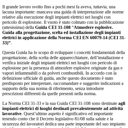
Il grande lavoro svolto fino a pochi mesi fa aveva, tuttavia, una
lacuna importante: mancava una guida di interpretazione alle norme
relative alla esecuzione degli impianti elettrici nei luoghi con
pericolo di esplosione. Il vuoto è stato colmato con la pubblicazione
(attesissima) della
Guida CEI 31-108
“
Atmosfere esplosive.
Guida alla progettazione, scelta ed installazione degli impianti
elettrici in applicazione della Norma CEI EN 60079-14 (CEI 31-
33)”
.
Questa Guida ha lo scopo di sviluppare i concetti fondamentali della
progettazione, della scelta delle apparecchiature, dell’installazione e
verifica iniziale degli impianti elettrici nei luoghi con pericolo di
esplosione per la presenza di atmosfere esplosive originate da gas e
vapori infiammabili o da polveri combustibili. In accordo con la
definizione ufficiale di guida, anche questo documento è stato
predisposto per interpretare, raccomandare e suggerire indicazioni a
supporto della sua norma di riferimento, senza introdurre
prescrizioni differenti da quelle presenti nella norma.
La Norma CEI 31-33 e la sua Guida CEI 31-108 sono destinate
agli
impianti elettrici di luoghi destinati prevalentemente ad attività
lavorative
. Quest’ultimo aspetto è significativo ed importante
tenendo conto che il Decreto legislativo 81/08 sulla salute e la
sicurezza dei lavoratori dedica una parte importante del suo impianto