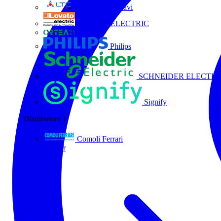
La Triveneta Cavi
LOVATO ELECTRIC
ORTEA
Philips
SCHNEIDER ELECTRI
Signify
Distributore
1
Comoli Ferrari
Tutti i partner