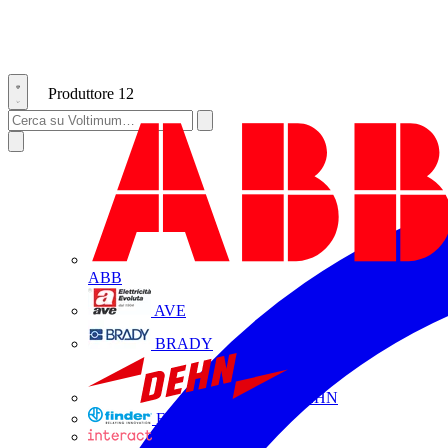
Produttore
12
ABB
AVE
BRADY
DEHN
FINDER
INTERACT