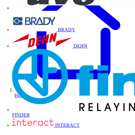
BRADY
DEHN
Home
FINDER
INTERACT