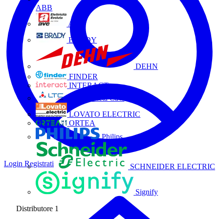
ABB
AVE
BRADY
DEHN
FINDER
INTERACT
La Triveneta Cavi
LOVATO ELECTRIC
ORTEA
Philips
Login
Registrati
SCHNEIDER ELECTRIC
Signify
Distributore
1