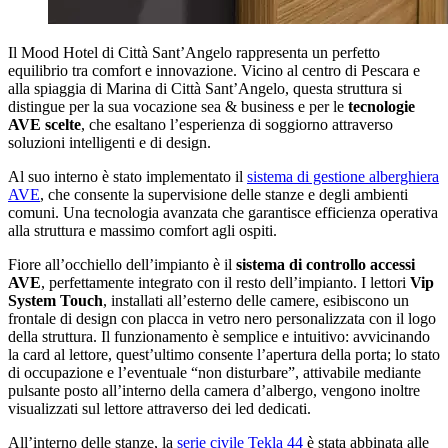
Il Mood Hotel di Città Sant’Angelo rappresenta un perfetto
equilibrio tra comfort e innovazione. Vicino al centro di Pescara e
alla spiaggia di Marina di Città Sant’Angelo, questa struttura si
distingue per la sua vocazione sea & business e per le
tecnologie
AVE scelte
, che esaltano l’esperienza di soggiorno attraverso
soluzioni intelligenti e di design.
Al suo interno è stato implementato il
sistema di gestione alberghiera
AVE
, che consente la supervisione delle stanze e degli ambienti
comuni. Una tecnologia avanzata che garantisce efficienza operativa
alla struttura e massimo comfort agli ospiti.
Fiore all’occhiello dell’impianto è il
sistema di controllo accessi
AVE
, perfettamente integrato con il resto dell’impianto. I lettori
Vip
System Touch
, installati all’esterno delle camere, esibiscono un
frontale di design con placca in vetro nero personalizzata con il logo
della struttura. Il funzionamento è semplice e intuitivo: avvicinando
la card al lettore, quest’ultimo consente l’apertura della porta; lo stato
di occupazione e l’eventuale “non disturbare”, attivabile mediante
pulsante posto all’interno della camera d’albergo, vengono inoltre
visualizzati sul lettore attraverso dei led dedicati.
All’interno delle stanze, la
serie civile Tekla 44
è stata abbinata alle