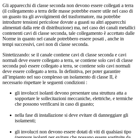
Gli apparecchi di classe seconda non devono essere collegati a terra
(il collegamento a terra delle masse potrebbe essere utile nel caso di
un guasto tra gli avvolgimenti del trasformatore, ma potrebbe
introdurre tensioni pericolose dovute a guasti su altri apparecchi
alimentati dalla rete di distribuzione) ma, nel caso dei canali metallici
contenenti cavi di classe seconda, tale collegamento è accettato dalle
Norme in quanto nel canale potrebbero essere posati , anche in
tempi successivi, cavi non di classe seconda.
Sintetizzando: se il canale contiene cavi di classe seconda e cavi
normali deve essere collegato a terra, se contiene solo cavi di classe
seconda può essere collegato a terra, se contiene solo cavi normali
deve essere collegato a terra. In definitiva, per poter garantire
all’impianto nel suo complesso un isolamento di classe II, è
necessario rispettare le seguenti condizioni :
gli involucri isolanti devono presentare una struttura atta a
sopportare le sollecitazioni meccaniche, elettriche, e termiche
che possono verificarsi in caso di guasto;
nella fase di installazione si deve evitare di danneggiare gli
isolamenti;
gli involucri non devono essere dotati di viti di qualsiasi tipo
(neppure isolanti per evitare che possano essere sostituite da