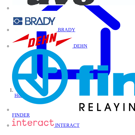
BRADY
DEHN
Home
FINDER
INTERACT