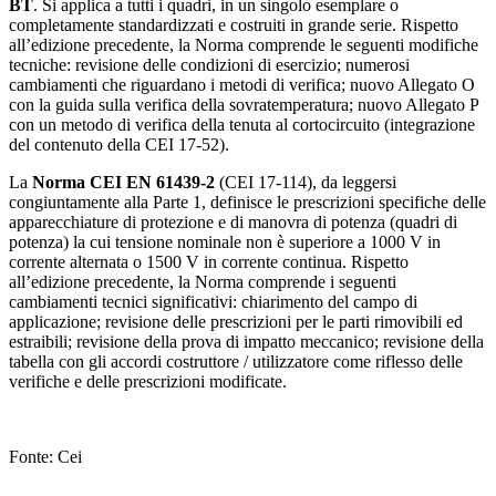
BT
. Si applica a tutti i quadri, in un singolo esemplare o
completamente standardizzati e costruiti in grande serie. Rispetto
all’edizione precedente, la Norma comprende le seguenti modifiche
tecniche: revisione delle condizioni di esercizio; numerosi
cambiamenti che riguardano i metodi di verifica; nuovo Allegato O
con la guida sulla verifica della sovratemperatura; nuovo Allegato P
con un metodo di verifica della tenuta al cortocircuito (integrazione
del contenuto della CEI 17-52).
La
Norma CEI EN 61439-2
(CEI 17-114), da leggersi
congiuntamente alla Parte 1, definisce le prescrizioni specifiche delle
apparecchiature di protezione e di manovra di potenza (quadri di
potenza) la cui tensione nominale non è superiore a 1000 V in
corrente alternata o 1500 V in corrente continua. Rispetto
all’edizione precedente, la Norma comprende i seguenti
cambiamenti tecnici significativi: chiarimento del campo di
applicazione; revisione delle prescrizioni per le parti rimovibili ed
estraibili; revisione della prova di impatto meccanico; revisione della
tabella con gli accordi costruttore / utilizzatore come riflesso delle
verifiche e delle prescrizioni modificate.
Fonte: Cei