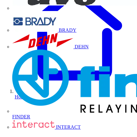
BRADY
DEHN
Home
FINDER
INTERACT