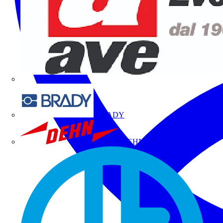
BRADY
DEHN