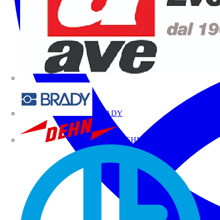
BRADY
DEHN