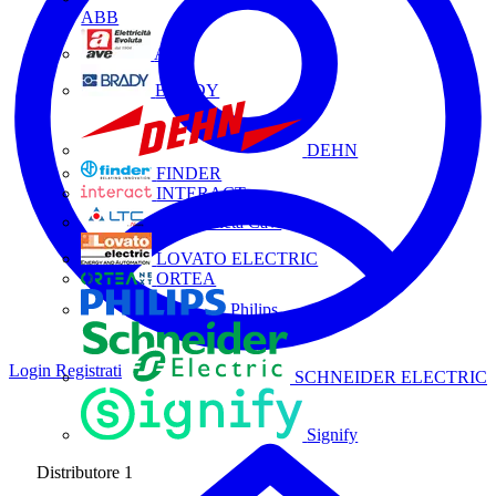
ABB
AVE
BRADY
DEHN
FINDER
INTERACT
La Triveneta Cavi
LOVATO ELECTRIC
ORTEA
Philips
Login
Registrati
SCHNEIDER ELECTRIC
Signify
Distributore
1