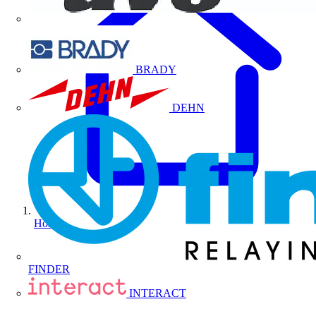
BRADY
DEHN
Home
FINDER
INTERACT