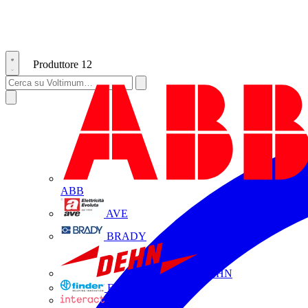
Produttore
12
ABB
AVE
BRADY
DEHN
FINDER
INTERACT