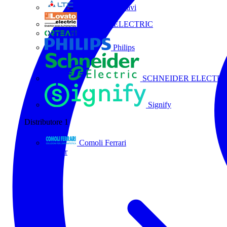
La Triveneta Cavi
LOVATO ELECTRIC
ORTEA
Philips
SCHNEIDER ELECTRI
Signify
Distributore
1
Comoli Ferrari
Tutti i partner