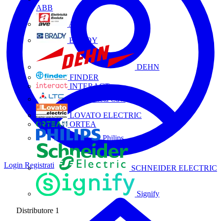
ABB
AVE
BRADY
DEHN
FINDER
INTERACT
La Triveneta Cavi
LOVATO ELECTRIC
ORTEA
Philips
Login
Registrati
SCHNEIDER ELECTRIC
Signify
Distributore
1