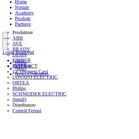
Home
Notizie
Academy
Prodotti
Partners
Produttore
ABB
AVE
BRADY
Login
Registrati
DEHN
FINDER
Login
Home
INTERACT
Registrati
News
La Triveneta Cavi
News Costruttori
LOVATO ELECTRIC
ORTEA
Philips
SCHNEIDER ELECTRIC
Signify
Distributore
Comoli Ferrari