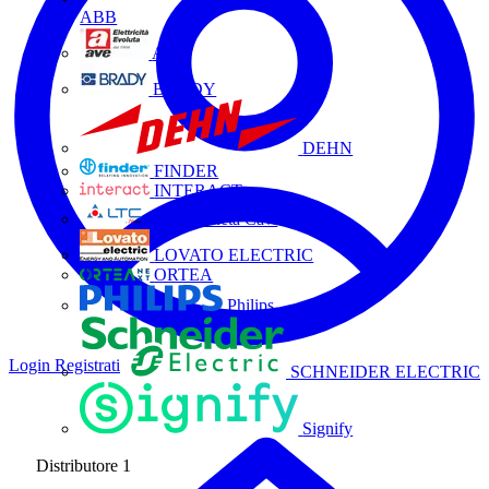
ABB
AVE
BRADY
DEHN
FINDER
INTERACT
La Triveneta Cavi
LOVATO ELECTRIC
ORTEA
Philips
Login
Registrati
SCHNEIDER ELECTRIC
Signify
Distributore
1