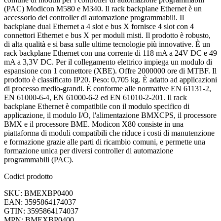
(PAC) Modicon M580 e M340. Il rack backplane Ethernet è un
accessorio dei controller di automazione programmabili. Il
backplane dual Ethernet a 4 slot e bus X fornisce 4 slot con 4
connettori Ethernet e bus X per moduli misti. Il prodotto è robusto,
di alta qualità e si basa sulle ultime tecnologie più innovative. È un
rack backplane Ethernet con una corrente di 118 mA a 24V DC e 49
mA a 3,3V DC. Per il collegamento elettrico impiega un modulo di
espansione con 1 connettore (XBE). Offre 2000000 ore di MTBF. Il
prodotto è classificato IP20. Peso: 0,705 kg. È adatto ad applicazioni
di processo medio-grandi. È conforme alle normative EN 61131-2,
EN 61000-6-4, EN 61000-6-2 ed EN 61010-2-201. Il rack
backplane Ethernet è compatibile con il modulo specifico di
applicazione, il modulo I/O, l'alimentazione BMXCPS, il processore
BMX e il processore BME. Modicon X80 consiste in una
piattaforma di moduli compatibili che riduce i costi di manutenzione
e formazione grazie alle parti di ricambio comuni, e permette una
formazione unica per diversi controller di automazione
programmabili (PAC).
Codici prodotto
SKU: BMEXBP0400
EAN: 3595864174037
GTIN: 3595864174037
MPN: BMEXBP0400