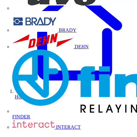
BRADY
DEHN
Home
FINDER
INTERACT