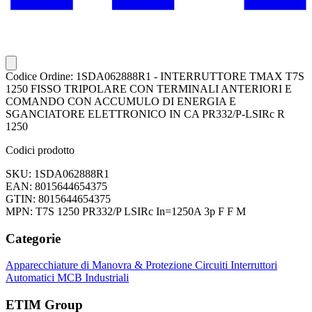
Codice Ordine: 1SDA062888R1 - INTERRUTTORE TMAX T7S
1250 FISSO TRIPOLARE CON TERMINALI ANTERIORI E
COMANDO CON ACCUMULO DI ENERGIA E
SGANCIATORE ELETTRONICO IN CA PR332/P-LSIRc R
1250
Codici prodotto
SKU: 1SDA062888R1
EAN: 8015644654375
GTIN: 8015644654375
MPN: T7S 1250 PR332/P LSIRc In=1250A 3p F F M
Categorie
Apparecchiature di Manovra & Protezione Circuiti
Interruttori
Automatici
MCB Industriali
ETIM Group