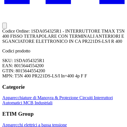
Codice Ordine: 1SDA054325R1 - INTERRUTTORE TMAX T5N
400 FISSO TETRAPOLARE CON TERMINALI ANTERIORI E
SGANCIATORE ELETTRONICO IN CA PR221DS-LS/I R 400
Codici prodotto
SKU: 1SDA054325R1
EAN: 8015644554200
GTIN: 8015644554200
MPN: T5N 400 PR221DS-LS/I In=400 4p F F
Categorie
Apparecchiature di Manovra & Protezione Circuiti
Interruttori
Automatici
MCB Industriali
ETIM Group
Apparecchi elettrici a bassa tensione