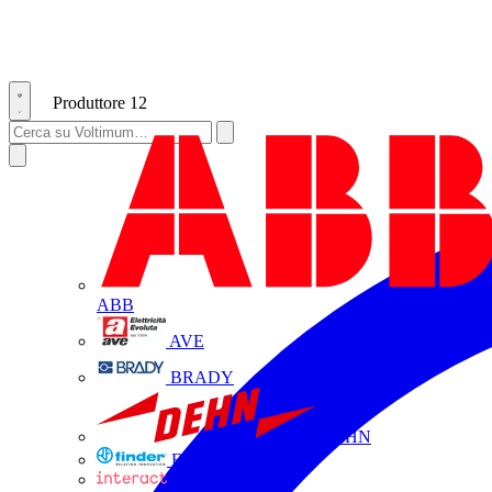
Produttore
12
ABB
AVE
BRADY
DEHN
FINDER
INTERACT