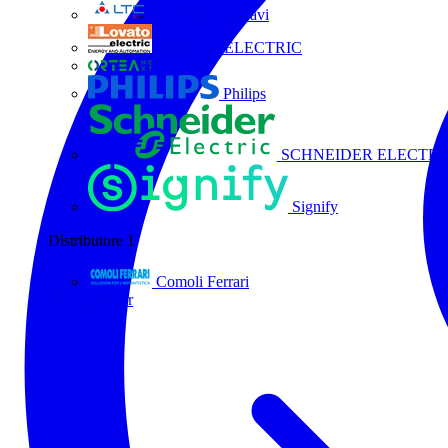
La Triveneta Cavi
LOVATO ELECTRIC
ORTEA
Philips
SCHNEIDER ELECTRI
Signify
Distributore
1
Comoli Ferrari
Tutti i partner