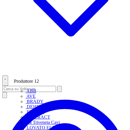
Produttore
12
ABB
AVE
BRADY
DEHN
FINDER
INTERACT
La Triveneta Cavi
LOVATO ELECTRIC