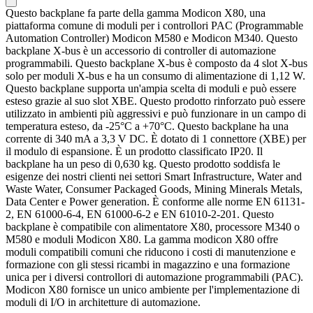
Questo backplane fa parte della gamma Modicon X80, una
piattaforma comune di moduli per i controllori PAC (Programmable
Automation Controller) Modicon M580 e Modicon M340. Questo
backplane X-bus è un accessorio di controller di automazione
programmabili. Questo backplane X-bus è composto da 4 slot X-bus
solo per moduli X-bus e ha un consumo di alimentazione di 1,12 W.
Questo backplane supporta un'ampia scelta di moduli e può essere
esteso grazie al suo slot XBE. Questo prodotto rinforzato può essere
utilizzato in ambienti più aggressivi e può funzionare in un campo di
temperatura esteso, da -25°C a +70°C. Questo backplane ha una
corrente di 340 mA a 3,3 V DC. È dotato di 1 connettore (XBE) per
il modulo di espansione. È un prodotto classificato IP20. Il
backplane ha un peso di 0,630 kg. Questo prodotto soddisfa le
esigenze dei nostri clienti nei settori Smart Infrastructure, Water and
Waste Water, Consumer Packaged Goods, Mining Minerals Metals,
Data Center e Power generation. È conforme alle norme EN 61131-
2, EN 61000-6-4, EN 61000-6-2 e EN 61010-2-201. Questo
backplane è compatibile con alimentatore X80, processore M340 o
M580 e moduli Modicon X80. La gamma modicon X80 offre
moduli compatibili comuni che riducono i costi di manutenzione e
formazione con gli stessi ricambi in magazzino e una formazione
unica per i diversi controllori di automazione programmabili (PAC).
Modicon X80 fornisce un unico ambiente per l'implementazione di
moduli di I/O in architetture di automazione.