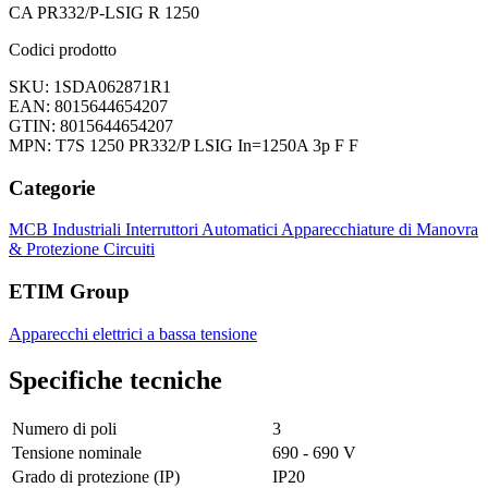
CA PR332/P-LSIG R 1250
Codici prodotto
SKU: 1SDA062871R1
EAN: 8015644654207
GTIN: 8015644654207
MPN: T7S 1250 PR332/P LSIG In=1250A 3p F F
Categorie
MCB Industriali
Interruttori Automatici
Apparecchiature di Manovra
& Protezione Circuiti
ETIM Group
Apparecchi elettrici a bassa tensione
Specifiche tecniche
Numero di poli
3
Tensione nominale
690 - 690 V
Grado di protezione (IP)
IP20