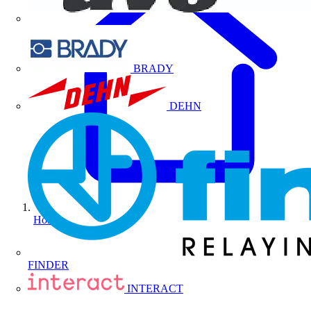
BRADY
DEHN
Home
FINDER
INTERACT