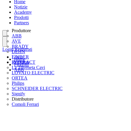
Home
Notizie
Academy
Prodotti
Partners
Produttore
ABB
AVE
BRADY
Login
Registrati
DEHN
FINDER
Login
Home
INTERACT
Registrati
Prodotti
La Triveneta Cavi
ABB
LOVATO ELECTRIC
ORTEA
Philips
SCHNEIDER ELECTRIC
Signify
Distributore
Comoli Ferrari