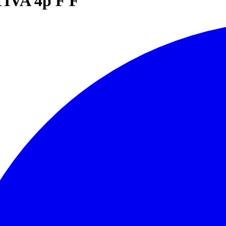
VA 4p F F