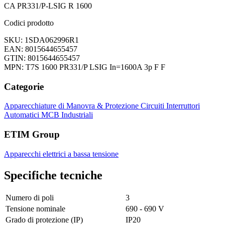
CA PR331/P-LSIG R 1600
Codici prodotto
SKU: 1SDA062996R1
EAN: 8015644655457
GTIN: 8015644655457
MPN: T7S 1600 PR331/P LSIG In=1600A 3p F F
Categorie
Apparecchiature di Manovra & Protezione Circuiti
Interruttori
Automatici
MCB Industriali
ETIM Group
Apparecchi elettrici a bassa tensione
Specifiche tecniche
Numero di poli
3
Tensione nominale
690 - 690 V
Grado di protezione (IP)
IP20