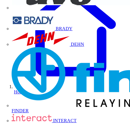
BRADY
DEHN
Home
FINDER
INTERACT