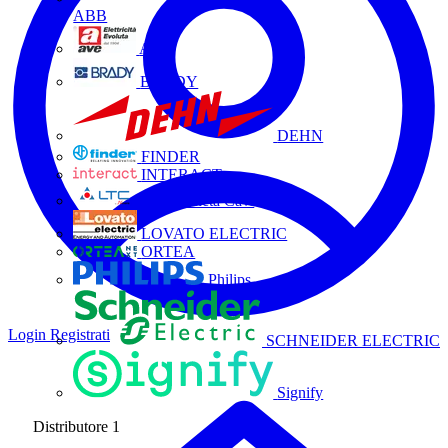
ABB
AVE
BRADY
DEHN
FINDER
INTERACT
La Triveneta Cavi
LOVATO ELECTRIC
ORTEA
Philips
Login
Registrati
SCHNEIDER ELECTRIC
Signify
Distributore
1