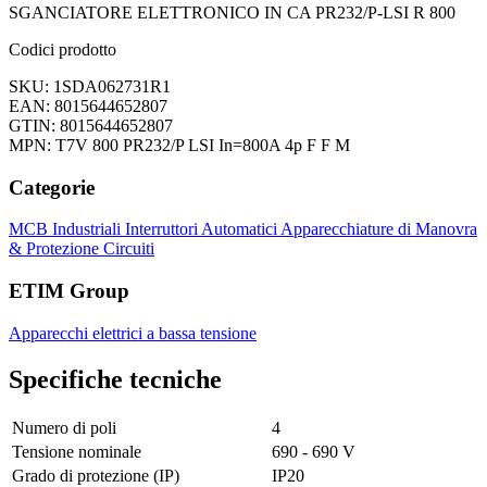
SGANCIATORE ELETTRONICO IN CA PR232/P-LSI R 800
Codici prodotto
SKU: 1SDA062731R1
EAN: 8015644652807
GTIN: 8015644652807
MPN: T7V 800 PR232/P LSI In=800A 4p F F M
Categorie
MCB Industriali
Interruttori Automatici
Apparecchiature di Manovra
& Protezione Circuiti
ETIM Group
Apparecchi elettrici a bassa tensione
Specifiche tecniche
Numero di poli
4
Tensione nominale
690 - 690 V
Grado di protezione (IP)
IP20