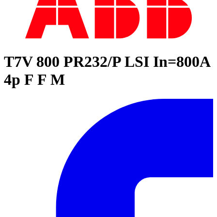
T7V 800 PR232/P LSI In=800A
4p F F M