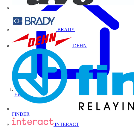
BRADY
DEHN
Home
FINDER
INTERACT