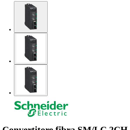
Convertitore fibra SM/LC 2CH