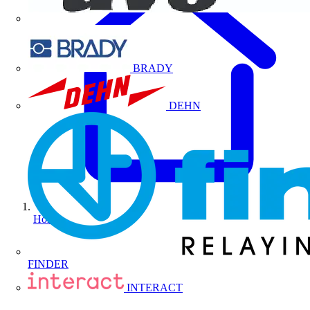
BRADY
DEHN
Home
FINDER
INTERACT