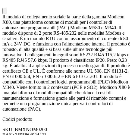
Il modulo di collegamento seriale fa parte della gamma Modicon
X80, una piattaforma comune di moduli per i controller di
automazione programmabili (PAC) Modicon M580 e M340. Il
modulo dispone di 2 porte RS-485/232 nelle modalità Modbus e
caratteri. È un modulo RTU con un assorbimento di corrente di 80
mA a 24V DC, e funziona con l'alimentazione interna. Il prodotto è
robusto, di alta qualità e si basa sulle ultime tecnologie più
innovative. I collegamenti integrati sono RS232 RJ45 115,2 kbps e
RS485 RJ45 57,6 kbps. Il prodotto è classificato IP20. Peso: 0,23
kg. È adatto ad applicazioni di processo medio-grandi. Il prodotto è
certificato CE e UL. È conforme alle norme UL 508, EN 61131-2,
EN 61000-6-4, EN 61000-6-2 e EN 61010-2-201. Il modulo è
compatibile con i controllori logici programmabili (PLC) Modicon
M340. Viene fornito in 2 confezioni (PCE e SO2). Modicon X80 è
una piattaforma di moduli compatibili che riduce i costi di
manutenzione e formazione grazie alle parti di ricambio comuni e
permette una programmazione unica per vari controllori di
automazione (PAC).
Codici prodotto
SKU: BMXNOM0200
EAN: 3595864024431