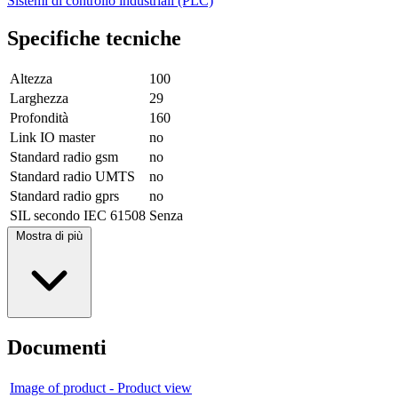
Sistemi di controllo industriali (PLC)
Specifiche tecniche
Altezza
100
Larghezza
29
Profondità
160
Link IO master
no
Standard radio gsm
no
Standard radio UMTS
no
Standard radio gprs
no
SIL secondo IEC 61508
Senza
Mostra di più
Documenti
Image of product - Product view