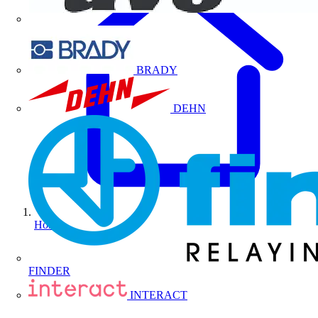
BRADY
DEHN
Home
FINDER
INTERACT